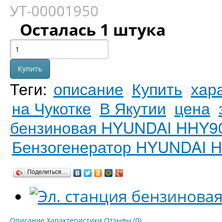
УТ-00001950
Осталась 1 штука
Теги:
описание
Купить
хар
на Чукотке
В Якутии
цена
бензиновая HYUNDAI HHY9
Бензогенератор HYUNDAI 
Поделиться…
Описание
Характеристики
Отзывы (0)