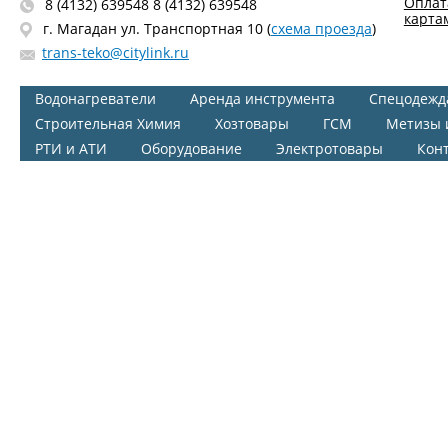
Оплат
8 (4132) 639548 8 (4132) 639548
карта
г. Магадан ул. Транспортная 10 (
схема проезда
)
trans-teko@citylink.ru
Водонагреватели
Аренда инструмента
Спецодежд
Строительная Химия
Хозтовары
ГСМ
Метизы 
РТИ и АТИ
Оборудование
Электротовары
Кон