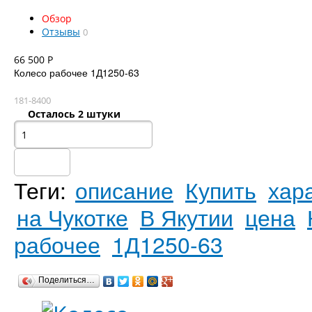
Обзор
Отзывы
0
66 500
Р
Колесо рабочее 1Д1250-63
181-8400
Осталось 2 штуки
Теги:
описание
Купить
хар
на Чукотке
В Якутии
цена
рабочее
1Д1250-63
Поделиться…