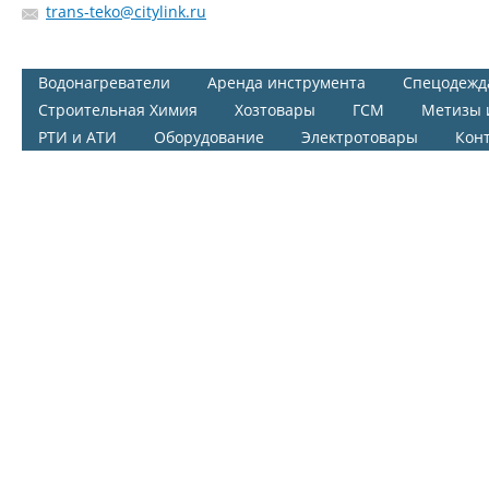
trans-teko@citylink.ru
Водонагреватели
Аренда инструмента
Спецодежд
Строительная Химия
Хозтовары
ГСМ
Метизы 
РТИ и АТИ
Оборудование
Электротовары
Кон