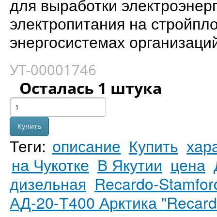
для выработки электроэнерг
электропитания на стройпло
энергосистемах организаций 
УТ-00001746
Осталась 1 штука
Теги:
описание
Купить
хар
на Чукотке
В Якутии
цена
дизельная
Recardo-Stamfor
АД-20-Т400 Арктика "Recard