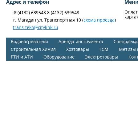
Адрес и телефон
Мен
Оплат
8 (4132) 639548 8 (4132) 639548
карта
г. Магадан ул. Транспортная 10 (
схема проезда
)
trans-teko@citylink.ru
Водонагреватели
Аренда инструмента
Спецодежд
Строительная Химия
Хозтовары
ГСМ
Метизы 
РТИ и АТИ
Оборудование
Электротовары
Кон