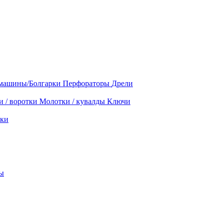
машины/Болгарки
Перфораторы
Дрели
и / воротки
Молотки / кувалды
Ключи
ки
ы