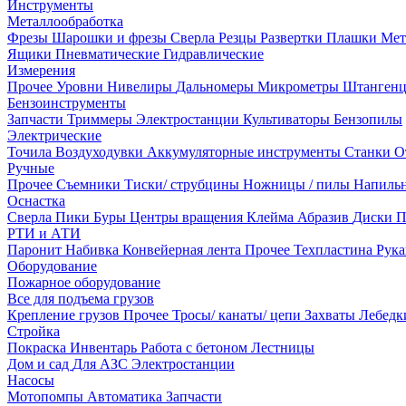
Инструменты
Металлообработка
Фрезы
Шарошки и фрезы
Сверла
Резцы
Развертки
Плашки
Мет
Ящики
Пневматические
Гидравлические
Измерения
Прочее
Уровни
Нивелиры
Дальномеры
Микрометры
Штанген
Бензоинструменты
Запчасти
Триммеры
Электростанции
Культиваторы
Бензопилы
Электрические
Точила
Воздуходувки
Аккумуляторные инструменты
Станки
О
Ручные
Прочее
Съемники
Тиски/ струбцины
Ножницы / пилы
Напиль
Оснастка
Сверла
Пики
Буры
Центры вращения
Клейма
Абразив
Диски
П
РТИ и АТИ
Паронит
Набивка
Конвейерная лента
Прочее
Техпластина
Рук
Оборудование
Пожарное оборудование
Все для подъема грузов
Крепление грузов
Прочее
Тросы/ канаты/ цепи
Захваты
Лебед
Стройка
Покраска
Инвентарь
Работа с бетоном
Лестницы
Дом и сад
Для АЗС
Электростанции
Насосы
Мотопомпы
Автоматика
Запчасти