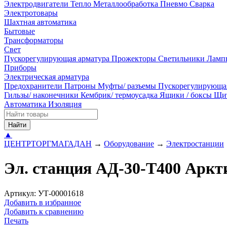
Электродвигатели
Тепло
Металлообработка
Пневмо
Сварка
Электротовары
Шахтная автоматика
Бытовые
Трансформаторы
Свет
Пускорегулирующая арматура
Прожекторы
Светильники
Ламп
Приборы
Электрическая арматура
Предохранители
Патроны
Муфты/ разъемы
Пускорегулирующа
Гильзы/ наконечники
Кембрик/ термоусадка
Ящики / боксы
Щи
Автоматика
Изоляция
Найти
▲
ЦЕНТРТОРГМАГАДАН
→
Оборудование
→
Электростанции
Эл. станция АД-30-Т400 Аркт
Артикул: УТ-00001618
Добавить в избранное
Добавить к сравнению
Печать