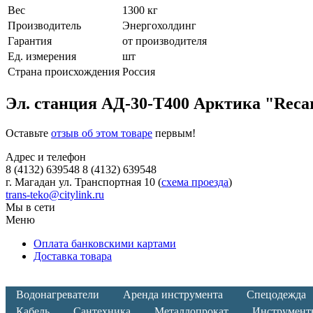
Вес
1300 кг
Производитель
Энергохолдинг
Гарантия
от производителя
Ед. измерения
шт
Страна происхождения
Россия
Эл. станция АД-30-Т400 Арктика "Reca
Оставьте
отзыв об этом товаре
первым!
Адрес и телефон
8 (4132) 639548 8 (4132) 639548
г. Магадан ул. Транспортная 10 (
схема проезда
)
trans-teko@citylink.ru
Мы в сети
Меню
Оплата банковскими картами
Доставка товара
Водонагреватели
Аренда инструмента
Спецодежда
Кабель
Сантехника
Металлопрокат
Инструмент