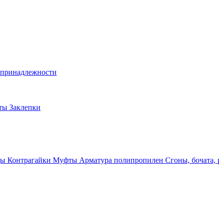
и принадлежности
лты
Заклепки
ды
Контрагайки
Муфты
Арматура полипропилен
Сгоны, бочата,