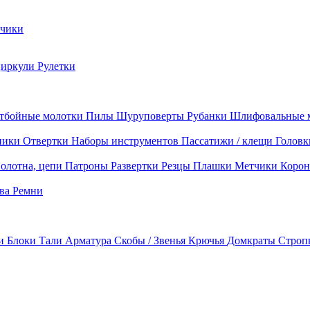
чики
циркули
Рулетки
тбойные молотки
Пилы
Шуруповерты
Рубанки
Шлифовальные 
ники
Отвертки
Наборы инструментов
Пассатижи / клещи
Головк
олотна, цепи
Патроны
Развертки
Резцы
Плашки
Метчики
Корон
ава
Ремни
ки
Блоки
Тали
Арматура
Скобы / Звенья
Крючья
Домкраты
Строп