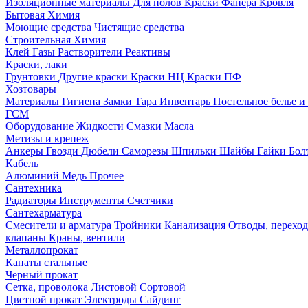
Изоляционные материалы
Для полов
Краски
Фанера
Кровля
Бытовая Химия
Моющие средства
Чистящие средства
Строительная Химия
Клей
Газы
Растворители
Реактивы
Краски, лаки
Грунтовки
Другие краски
Краски НЦ
Краски ПФ
Хозтовары
Материалы
Гигиена
Замки
Тара
Инвентарь
Постельное белье 
ГСМ
Оборудование
Жидкости
Смазки
Масла
Метизы и крепеж
Анкеры
Гвозди
Дюбели
Саморезы
Шпильки
Шайбы
Гайки
Бо
Кабель
Алюминий
Медь
Прочее
Сантехника
Радиаторы
Инструменты
Счетчики
Сантехарматура
Смесители и арматура
Тройники
Канализация
Отводы, перехо
клапаны
Краны, вентили
Металлопрокат
Канаты стальные
Черный прокат
Сетка, проволока
Листовой
Сортовой
Цветной прокат
Электроды
Сайдинг