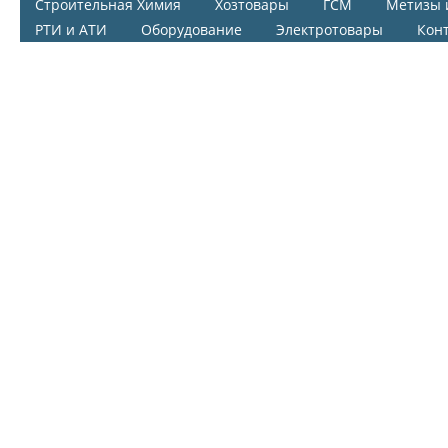
Строительная Химия
Хозтовары
ГСМ
Метизы 
РТИ и АТИ
Оборудование
Электротовары
Кон