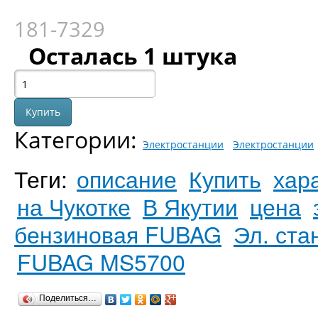
181-7329
Осталась 1 штука
Категории:
Электростанции
Электростанции
Теги:
описание
Купить
хар
на Чукотке
В Якутии
цена
бензиновая FUBAG
Эл. ст
FUBAG MS5700
Поделиться…