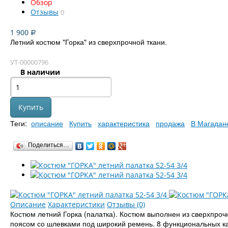
Обзор
Отзывы
0
1 900
Р
Летний костюм "Горка" из сверхпрочной ткани.
УТ-00000796
В наличии
Теги:
описание
Купить
характеристика
продажа
В Магадан
Поделиться…
Описание
Характеристики
Отзывы (0)
Костюм летний Горка (палатка). Костюм выполнен из сверхпро
поясом со шлевками под широкий ремень. 8 функциональных к