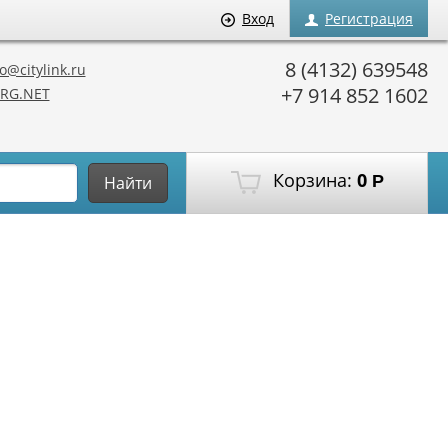
Вход
Регистрация
8 (4132) 639548
o@citylink.ru
+7 914 852 1602
RG.NET
Корзина:
0
Р
Найти