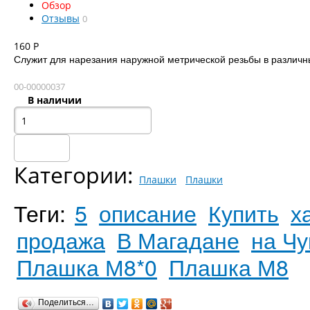
Обзор
Отзывы
0
160
Р
Служит для нарезания наружной метрической резьбы в различн
00-00000037
В наличии
Категории:
Плашки
Плашки
Теги:
5
описание
Купить
х
продажа
В Магадане
на Чу
Плашка М8*0
Плашка М8
Поделиться…