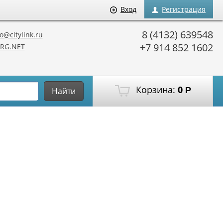
Вход
Регистрация
8 (4132) 639548
o@citylink.ru
+7 914 852 1602
RG.NET
Корзина:
0
Р
Найти