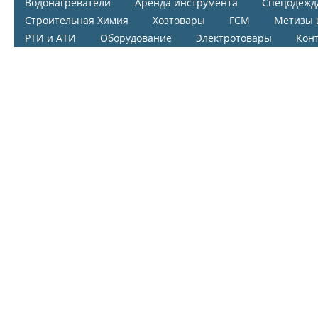
Водонагреватели
Аренда инструмента
Спецодежд
Строительная Химия
Хозтовары
ГСМ
Метизы 
РТИ и АТИ
Оборудование
Электротовары
Кон