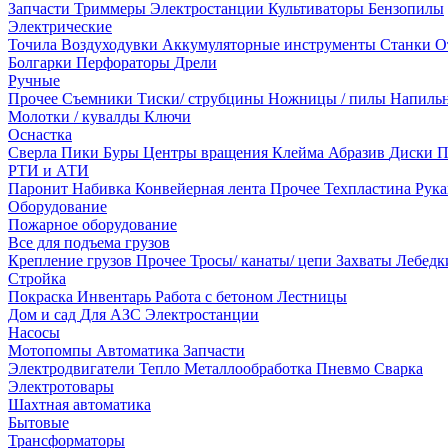
Запчасти
Триммеры
Электростанции
Культиваторы
Бензопилы
Электрические
Точила
Воздуходувки
Аккумуляторные инструменты
Станки
О
Болгарки
Перфораторы
Дрели
Ручные
Прочее
Съемники
Тиски/ струбцины
Ножницы / пилы
Напиль
Молотки / кувалды
Ключи
Оснастка
Сверла
Пики
Буры
Центры вращения
Клейма
Абразив
Диски
П
РТИ и АТИ
Паронит
Набивка
Конвейерная лента
Прочее
Техпластина
Рук
Оборудование
Пожарное оборудование
Все для подъема грузов
Крепление грузов
Прочее
Тросы/ канаты/ цепи
Захваты
Лебед
Стройка
Покраска
Инвентарь
Работа с бетоном
Лестницы
Дом и сад
Для АЗС
Электростанции
Насосы
Мотопомпы
Автоматика
Запчасти
Электродвигатели
Тепло
Металлообработка
Пневмо
Сварка
Электротовары
Шахтная автоматика
Бытовые
Трансформаторы