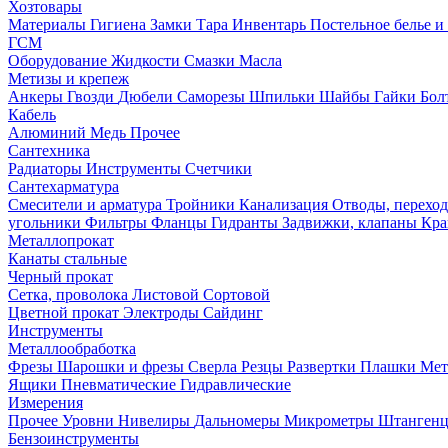
Хозтовары
Материалы
Гигиена
Замки
Тара
Инвентарь
Постельное белье 
ГСМ
Оборудование
Жидкости
Смазки
Масла
Метизы и крепеж
Анкеры
Гвозди
Дюбели
Саморезы
Шпильки
Шайбы
Гайки
Бо
Кабель
Алюминий
Медь
Прочее
Сантехника
Радиаторы
Инструменты
Счетчики
Сантехарматура
Смесители и арматура
Тройники
Канализация
Отводы, перехо
угольники
Фильтры
Фланцы
Гидранты
Задвижки, клапаны
Кра
Металлопрокат
Канаты стальные
Черный прокат
Сетка, проволока
Листовой
Сортовой
Цветной прокат
Электроды
Сайдинг
Инструменты
Металлообработка
Фрезы
Шарошки и фрезы
Сверла
Резцы
Развертки
Плашки
Мет
Ящики
Пневматические
Гидравлические
Измерения
Прочее
Уровни
Нивелиры
Дальномеры
Микрометры
Штанген
Бензоинструменты