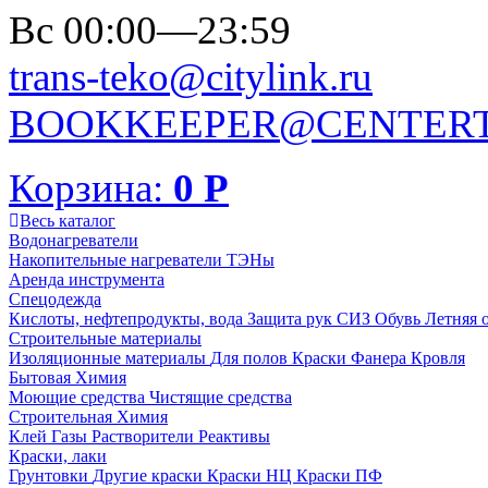
Вс 00:00—23:59
trans-teko@citylink.ru
BOOKKEEPER@CENTERT
Корзина:
0
Р
Весь каталог
Водонагреватели
Накопительные нагреватели
ТЭНы
Аренда инструмента
Спецодежда
Кислоты, нефтепродукты, вода
Защита рук
СИЗ
Обувь
Летняя 
Строительные материалы
Изоляционные материалы
Для полов
Краски
Фанера
Кровля
Бытовая Химия
Моющие средства
Чистящие средства
Строительная Химия
Клей
Газы
Растворители
Реактивы
Краски, лаки
Грунтовки
Другие краски
Краски НЦ
Краски ПФ