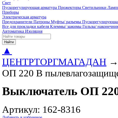
Свет
Пускорегулирующая арматура
Прожекторы
Светильники
Ламп
Приборы
Электрическая арматура
Предохранители
Патроны
Муфты/ разъемы
Пускорегулирующа
Все для прокладки кабеля
Клеммы/ зажимы
Гильзы/ наконечн
Автоматика
Изоляция
Найти
▲
ЦЕНТРТОРГМАГАДАН
ОП 220 В пылевлагозащищ
Выключатель ОП 22
Артикул: 162-8316
Добавить в избранное