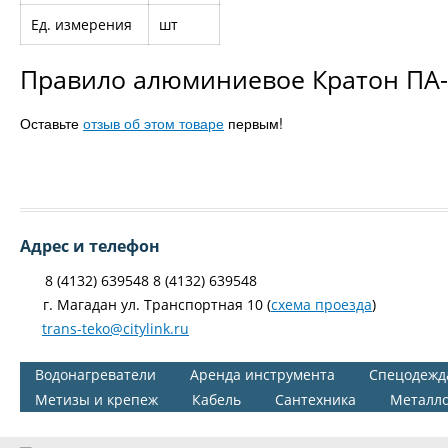
Ед. измерения
шт
Правило алюминиевое Кратон ПА-
Оставьте
отзыв об этом товаре
первым!
Адрес и телефон
8 (4132) 639548 8 (4132) 639548
г. Магадан ул. Транспортная 10 (
схема проезда
)
trans-teko@citylink.ru
Водонагреватели
Аренда инструмента
Спецодежд
Метизы и крепеж
Кабель
Сантехника
Металл