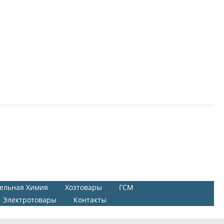
ельная Химия
Хозтовары
ГСМ
Электротовары
Контакты