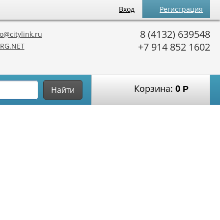
Вход
Регистрация
8 (4132) 639548
o@citylink.ru
+7 914 852 1602
RG.NET
Корзина:
0
Р
Найти